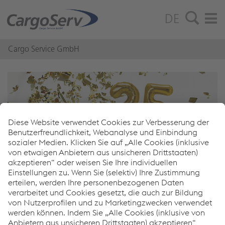
DE
Cargo Service GmbH
Happy Bir­th­day Log­Serv-Grup­
pe!
Ein Vierteljahrhundert
Logistikkompetenz, Innovationsgeist und
partnerschaftliche Zusammenarbeit: Die
LogServ Gruppe mit LogServ und ihrer