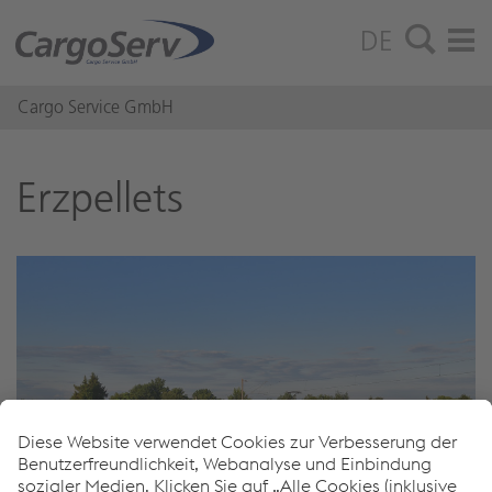
DE
Cargo Service GmbH
Erz­pel­lets