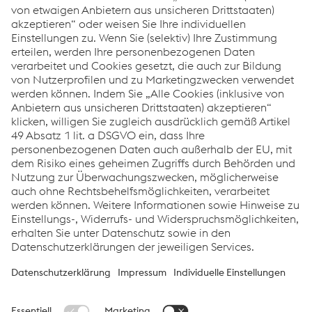
Transport von Erzpellets aus der Ukraine nach
voestalpine Linz im Auftrag der voestalpine Stahl
GmbH.
Start:
2016
Bratislava - Petrzalka -
Relation:
voestalpine Linz
Eingesetzte
Eamos
Waggontypen: