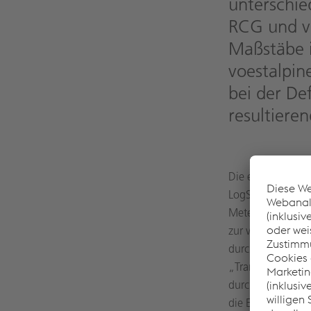
unterschie
RCG und v
Maßstäbe i
voestalpin
bei der De
resultiere
Die erste Garnit
LogServ übergeb
Metern und 1.170
zur voestalpine n
durchgeführt wird
„TransANT“ einen
durch das 20 Proz
die Einsparung vo