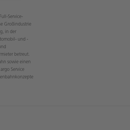
ull-Service-
che Großindustrie
g, in der
tomobil- und -
und
ieter betreut.
bahn sowie einen
argo Service
isenbahnkonzepte