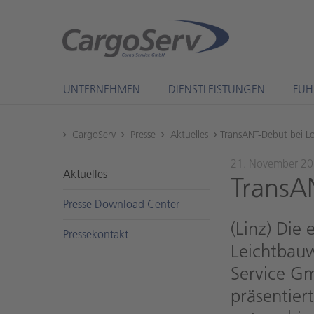
UNTERNEHMEN
DIENSTLEISTUNGEN
FUH
CargoServ
Presse
Aktuelles
TransANT-Debut bei L
21. November 2
Ak­tu­el­les
Tran­s­
Pres­se Down­load Cen­ter
(Linz) Die
Pres­se­kon­takt
Leichtbauw
Service G
präsentier