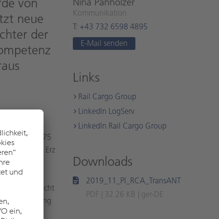
rde von
Nina Pan­hol­zer
Kom­mu­ni­ka­ti­on
tzt neue
T:
+43 732 6598 4895
chter der
E-Mail sen­den
nkompetenz
raus
Links
Rail Cargo Group
Lin­kedIn Log­Serv
e heute an
Lin­kedIn Rail Cargo Group
mtlänge von 675
n heimischem Erz
Downloads
nregie
e bietet
2019_11_PI_RCA_TransANT
derem ermöglicht
PDF
32.26 KB
ger-DE
izienzsteigerung