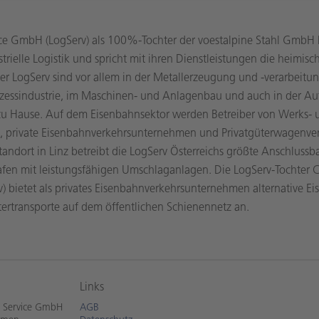
ice GmbH (LogServ) als 100%-Tochter der voestalpine Stahl GmbH F
strielle Logistik und spricht mit ihren Dienstleistungen die heimis
r LogServ sind vor allem in der Metallerzeugung und -verarbeitun
ozessindustrie, im Maschinen- und Anlagenbau und auch in der Au
e zu Hause. Auf dem Eisenbahnsektor werden Betreiber von Werks- 
 private Eisenbahnverkehrsunternehmen und Privatgüterwagenverm
andort in Linz betreibt die LogServ Österreichs größte Anschluss
en mit leistungsfähigen Umschlaganlagen. Die LogServ-Tochter C
 bietet als privates Eisenbahnverkehrsunternehmen alternative E
ertransporte auf dem öffentlichen Schienennetz an.
Links
k Service GmbH
AGB