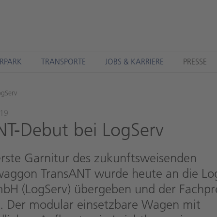
RPARK
TRANSPORTE
JOBS & KARRIERE
PRESSE
ogServ
019
ANT-Debut bei Log­Serv
 erste Garnitur des zukunftsweisenden
aggon TransANT wurde heute an die Log
mbH (LogServ) übergeben und der Fachpr
t. Der modular einsetzbare Wagen mit