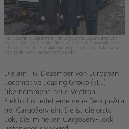
Markus Schinko (Geschäftsführer CargoServ & LogServ, links) und
Christian Janecek (Geschäftsführer LogServ, rechts) übernehmen von
ELL-Geschäftsführer Christian Kern eine neue Vectron-Lokomotive –
die erste im neuen, aufgefrischten Design.
Die am 16. Dezember von European
Locomotive Leasing Group (ELL)
übernommene neue Vectron
Elektrolok leitet eine neue Design-Ära
bei CargoServ ein: Sie ist die erste
Lok, die im neuen CargoServ-Look
unterwegs sein wird.