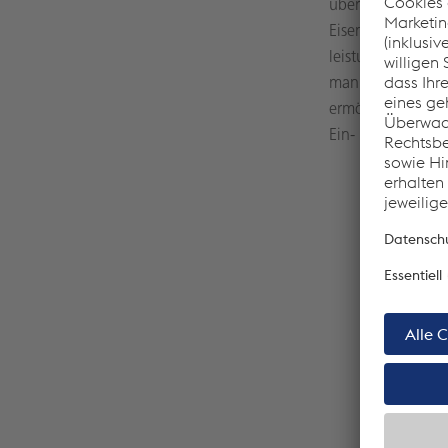
überdacht: Ein e
Eisenbahnverkehr
leistungsstarken
manipuliert werde
ermöglichen, dire
Ein- und Ausfahre