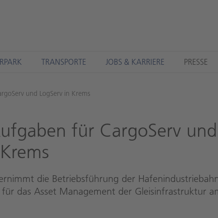
RPARK
TRANSPORTE
JOBS & KARRIERE
PRESSE
rgoServ und LogServ in Krems
f­ga­ben für Car­go­Serv und
 Krems
rnimmt die Betriebsführung der Hafenindustriebahn
 für das Asset Management der Gleisinfrastruktur a