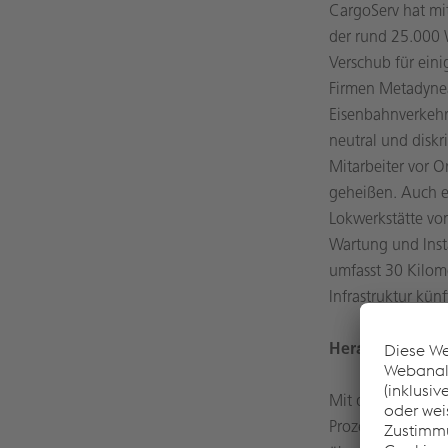
CargoServ hat mit
der rund 25.000
Verschub für eini
Firmen Metadynea
Eisenbahnverkehr
neutral und disk
Mitarbeiter vor 
geheißen. Auch e
Lokwerkstätte vo
Wartung und Inst
umfasst 30 Kilom
Infrastruktur kün
Herausforderun
Mit der Übernahm
Prozesse zu optim