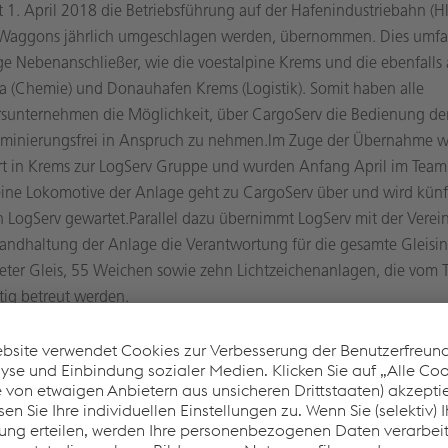
 1. April 2018 die Betriebsführung auf der Hafenindustriebahn (HI
 Waggons jährlich umgeschlagen werden, übernommen. Dies umfa
ge Nebenanschließer, wie die voestalpine Krems und die ebenfalls
 (Chemie) und Donauhafen Krems (Logistik). Somit haben alle
sunternehmen die Möglichkeit, über CargoServ die Bedienung der
riminierungsfrei in Anspruch zu nehmen.Im Zuge der Übernahme 
Ort in Krems zur LogServ Gruppe und wurden Anfang April im Tea
ine Lokomotive der Anlage geht zu CargoServ über und wird künft
n LogServ gewartet.Parallel dazu übernimmt LogServ mit der Verei
andhaltung der Anlage die Verantwortung für die gesamte Gleisinf
eter Gleis, 55 Weichen sowie zehn Lichtzeichenanlagen, die vom 
ftig betreut werden.
gen der Zukunft
e der Betriebsführung steht CargoServ vor zahlreichen Herausfor
ieren und die Infrastruktur aufzurüsten. Erste Maßnahmen werden