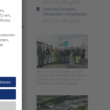
usch zwischen
JPG
9.53 MB
ger-DE
insatz einer
Leistung Eisenbahn
eichter
Infrastruktur Gleisarbeiten
kenlokomotiven
JPG
7.51 MB
ger-DE
er Prozess des
Neun neue Mitarbeiter wurden
von den Geschäftsführern Markus
Schinko und Christian Janecek
(Bild links) im Team begrüßt.