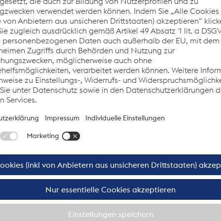
ntsprechendes Datenerfassungssystem soll künftig den Datenausta
sunternehmen, der HIB sowie der CargoServ erleichtern. Mit dem E
 Lokomotive mit Funkfernsteuerung könnten künftig schwere Züge l
n. Ein weiteres Ziel sind infrastrukturelle Maßnahmen, die Strec
kt auf das Übergabegleis der HIB einzufahren. Damit würde auch d
ns enorm erleichtert.