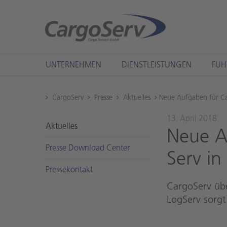
UNTERNEHMEN
DIENSTLEISTUNGEN
FUH
CargoServ
Presse
Aktuelles
Neue Aufgaben für Ca
13. April 2018
Ak­tu­el­les
Neue Au
Pres­se Down­load Cen­ter
Serv in
Pres­se­kon­takt
CargoServ übe
LogServ sorgt