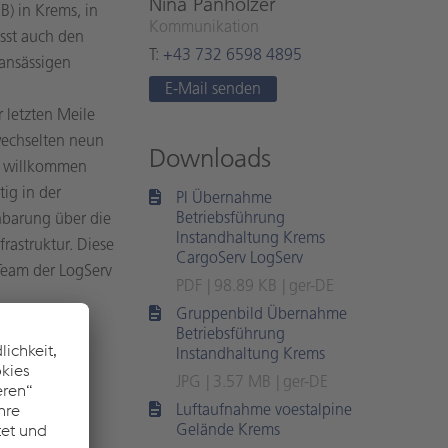
Nina Pan­hol­zer
B) in Krems, in
Kom­mu­ni­ka­ti­on
sst auch den
T:
+43 732 6598 4895
 ansässigen
E-Mail sen­den
 letzten Meile
wechselten neun
Downloads
m willkommen
ig in der
PI Übernahme
Betriebsführung
nbarung über die
Instandhaltung Krems
rastruktur. Diese
CargoServ LogServ
Team der LogServ
PDF
98.89 KB
ger-DE
Gruppenbild Übernahme
Betriebsführung
Instandhaltung Krems
JPG
3.57 MB
ger-DE
derungen,
Luftaufnahme voestalpine
 bereits
Gelände Krems