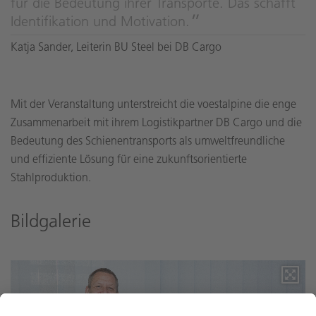
für die Bedeutung ihrer Transporte. Das schafft
Identifikation und Motivation.
Katja Sander, Leiterin BU Steel bei DB Cargo
Mit der Veranstaltung unterstreicht die voestalpine die enge
Zusammenarbeit mit ihrem Logistikpartner DB Cargo und die
Bedeutung des Schienentransports als umweltfreundliche
und effiziente Lösung für eine zukunftsorientierte
Stahlproduktion.
Bildgalerie