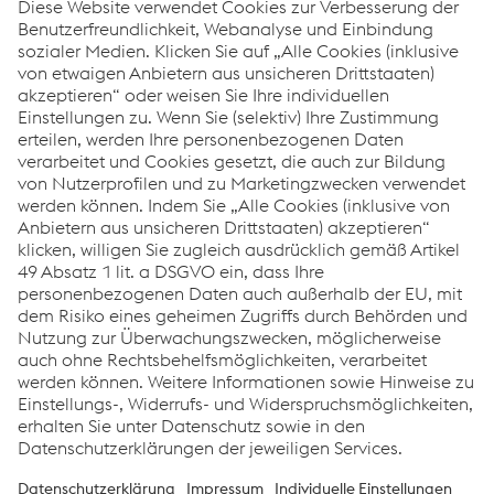
Nina Pan­hol­zer
Kom­mu­ni­ka­ti­on