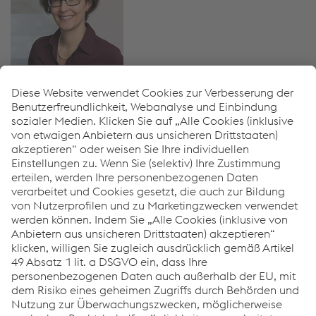
Nina Pan­hol­zer
Kom­mu­ni­ka­ti­on
T:
+43/732/6598-4895
E-Mail sen­den